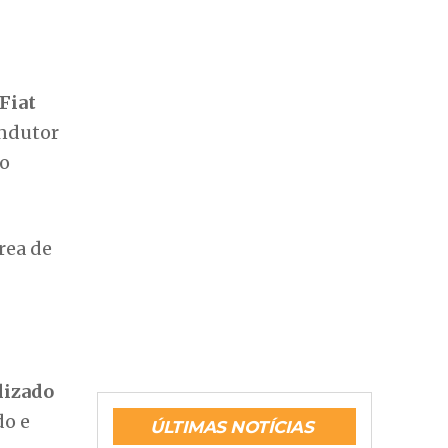
Fiat
ondutor
 o
rea de
lizado
do e
ÚLTIMAS NOTÍCIAS