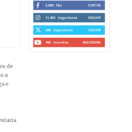
5,000
Fãs
CURTIR
11,450
Seguidores
SEGUIR
260
Seguidores
SEGUIR
760
Inscritos
INSCREVER
os de
o a
ga e
estaria