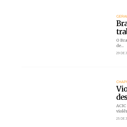
GERA
Bra
tra
O Bra
de...
29 DE 
CHAP
Vio
de
ACIC
violê
25 DE 