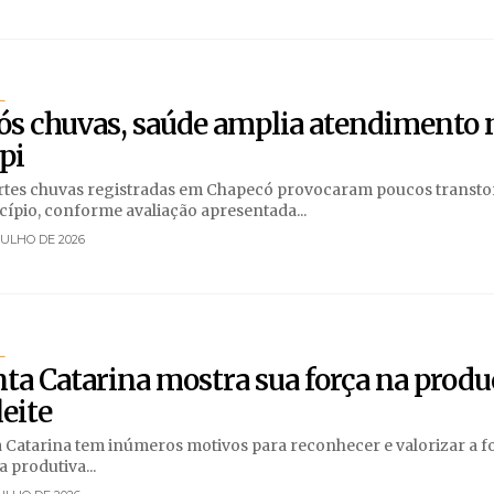
L
ós chuvas, saúde amplia atendimento 
pi
rtes chuvas registradas em Chapecó provocaram poucos transt
ípio, conforme avaliação apresentada...
JULHO DE 2026
L
ta Catarina mostra sua força na prod
leite
 Catarina tem inúmeros motivos para reconhecer e valorizar a f
a produtiva...