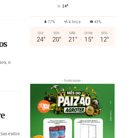
°
24
77%
4.3m/s
43%
QUI
SEX
SÁB
DOM
SEG
24
°
20
°
21
°
15
°
12
°
os
os, o
- Publicidade -
re
ias entre