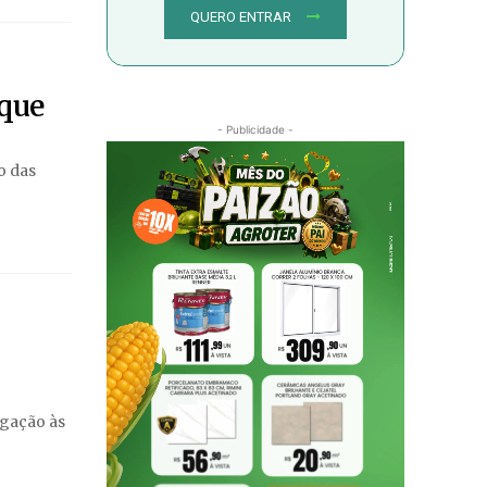
QUERO ENTRAR
 que
- Publicidade -
o das
igação às