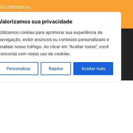
ÃO IMPRESSA
Valorizamos sua privacidade
Utilizamos cookies para aprimorar sua experiência de
navegação, exibir anúncios ou conteúdo personalizado e
Buscar
analisar nosso tráfego. Ao clicar em “Aceitar todos”, você
concorda com nosso uso de cookies.
Personalizar
Rejeitar
Aceitar tudo
POLÍTICA
CLIMA
ECONOMIA