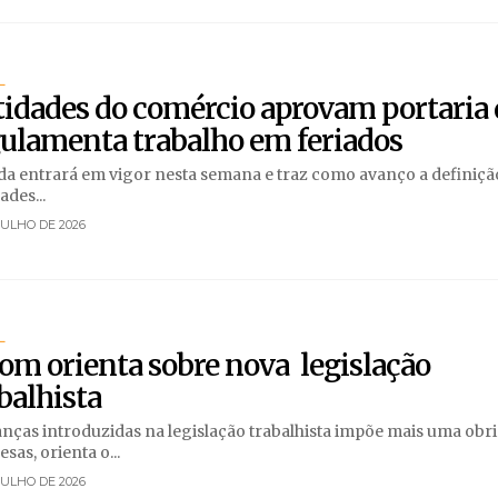
L
idades do comércio aprovam portaria
ulamenta trabalho em feriados
a entrará em vigor nesta semana e traz como avanço a definiçã
ades...
JULHO DE 2026
L
om orienta sobre nova legislação
balhista
ças introduzidas na legislação trabalhista impõe mais uma obr
sas, orienta o...
JULHO DE 2026