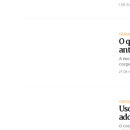
1 DE J
GERA
O 
an
A mor
corpo
27 DE 
GERA
Uso
ado
O con