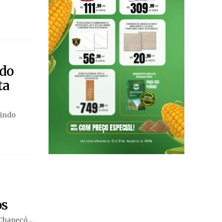
 do
ta
bindo
os
Chapecó...