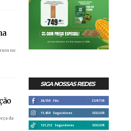
na
ornos no
SIGA NOSSAS REDES
ução
26,150
Fãs
CURTIR
11,450
Seguidores
SEGUIR
orça da
121,212
Seguidores
SEGUIR