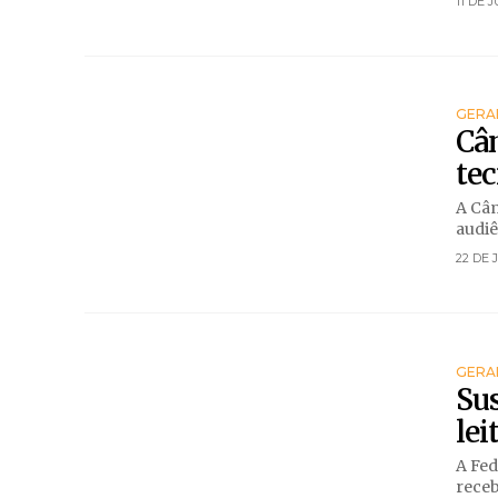
11 DE 
GERA
Câm
tec
A Câm
audiê
22 DE 
GERA
Su
lei
A Fed
receb