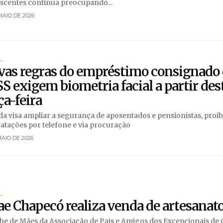
scentes continua preocupando...
MAIO DE 2026
L
vas regras do empréstimo consignado
S exigem biometria facial a partir des
ça-feira
a visa ampliar a segurança de aposentados e pensionistas, proi
atações por telefone e via procuração
MAIO DE 2026
L
e Chapecó realiza venda de artesanat
be de Mães da Associação de Pais e Amigos dos Excepcionais de 