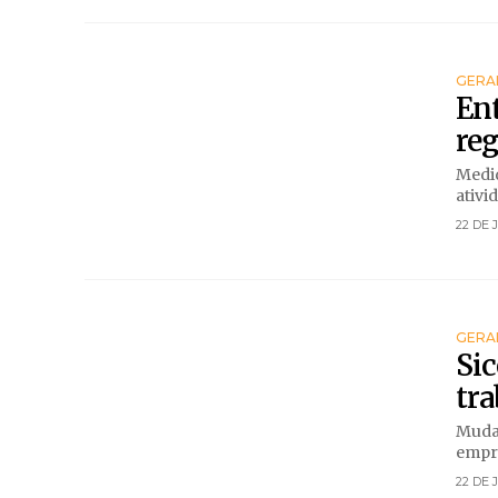
GERA
Ent
reg
Medid
ativid
22 DE 
GERA
Sic
tra
Mudan
empre
22 DE 