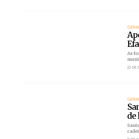
GERA
Ap
Efa
As fo
munic
22 DE 
GERA
San
de 
Santa
cadei