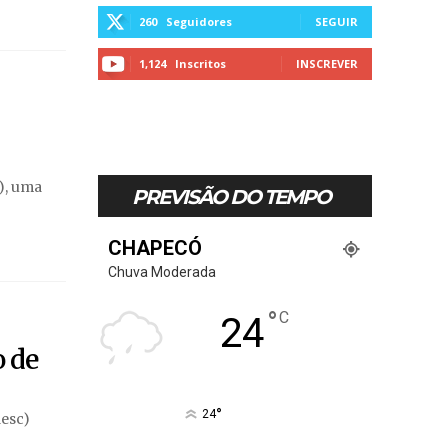
260
Seguidores
SEGUIR
1,124
Inscritos
INSCREVER
), uma
PREVISÃO DO TEMPO
CHAPECÓ
Chuva Moderada
°
C
24
 de
°
24
aesc)