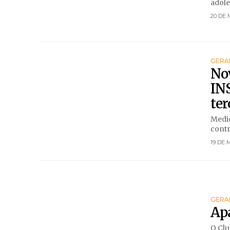
adole
20 DE 
GERA
No
INS
ter
Medid
contr
19 DE 
GERA
Apa
O Clu