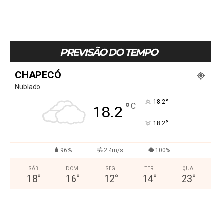
PREVISÃO DO TEMPO
CHAPECÓ
Nublado
°
18.2
°
C
18.2
°
18.2
96%
2.4m/s
100%
SÁB
DOM
SEG
TER
QUA
18
°
16
°
12
°
14
°
23
°