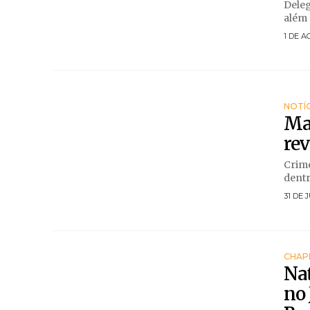
Deleg
além 
1 DE A
NOTÍC
Mar
rev
Crime
dentr
31 DE 
CHAP
Nat
no 