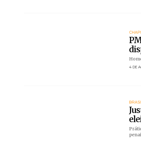
CHAP
PM 
di
Homem
4 DE A
BRASI
Jus
ele
Práti
penais