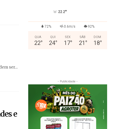
°
22.2
72%
0.6m/s
92%
QUA
QUI
SEX
SÁB
DOM
22
°
24
°
17
°
21
°
18
°
em ser...
- Publicidade -
des e