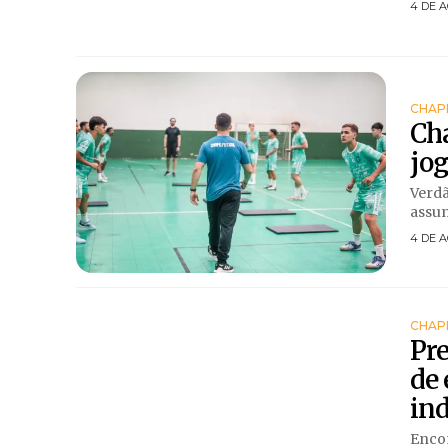
4 DE A
CHAP
Cha
jog
Verdã
assum
4 DE A
CHAP
Pre
de
ind
Encon