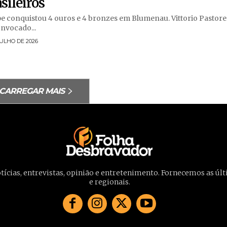
sileiros
e conquistou 4 ouros e 4 bronzes em Blumenau. Vittorio Pastore
onvocado...
JULHO DE 2026
CARREGAR MAIS
otícias, entrevistas, opinião e entretenimento. Fornecemos as últ
e regionais.