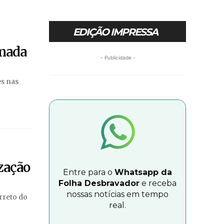
EDIÇÃO IMPRESSA
amada
- Publicidade -
es nas
ização
Entre para o
Whatsapp da
Folha Desbravador
e receba
nossas notícias em tempo
rreto do
real.