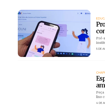
EDUC
Pro
com
Pré-s
instit
5 DE A
CHAP
Esp
amb
Peça 
lixo 
4 DE A