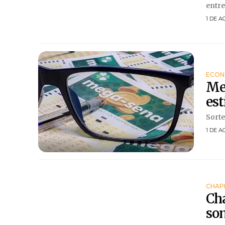
entre 
1 DE A
ECON
Me
es
Sorte
1 DE A
CHAP
Cha
so