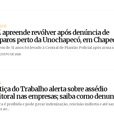
ECÓ
apreende revólver após denúncia de
sparos perto da Unochapecó, em Chape
 de 31 anos foi levado à Central de Plantão Policial após arma se
GOSTO DE 2026
L
tiça do Trabalho alerta sobre assédio
itoral nas empresas; saiba como denun
ca é proibida e pode gerar indenização, rescisão indireta e até s
 ao...