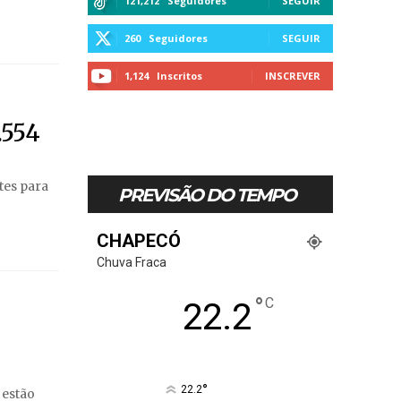
121,212
Seguidores
SEGUIR
260
Seguidores
SEGUIR
1,124
Inscritos
INSCREVER
.554
tes para
PREVISÃO DO TEMPO
CHAPECÓ
Chuva Fraca
°
C
22.2
°
22.2
 estão