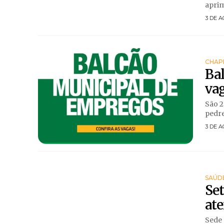
aprim
3 DE A
CHAP
Bal
va
São 2
pedre
3 DE A
SAÚD
Se
ate
Sede 