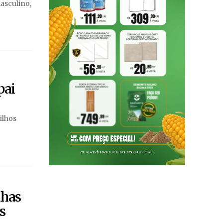
asculino,
pai
ilhos
lhas
s