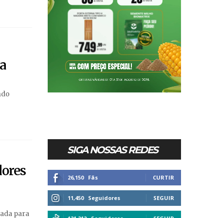
a
ndo
SIGA NOSSAS REDES
dores
26,150
Fãs
CURTIR
11,450
Seguidores
SEGUIR
zada para