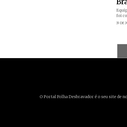
Bra
Equip
foi c
31 DE 
O Portal Folha Desbravador é o seu site de n