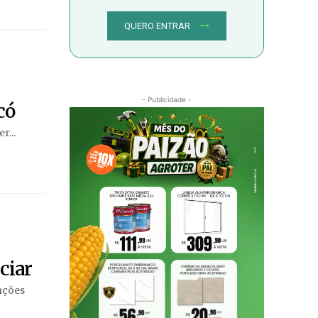
QUERO ENTRAR
- Publicidade -
có
r...
ciar
anções