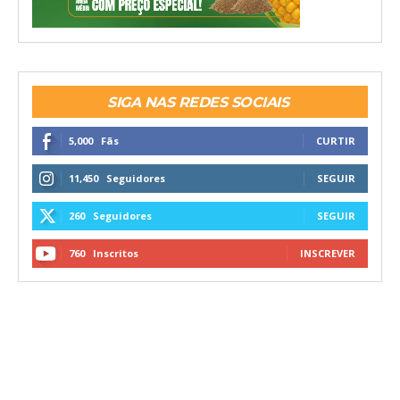
SIGA NAS REDES SOCIAIS
5,000
Fãs
CURTIR
11,450
Seguidores
SEGUIR
260
Seguidores
SEGUIR
760
Inscritos
INSCREVER