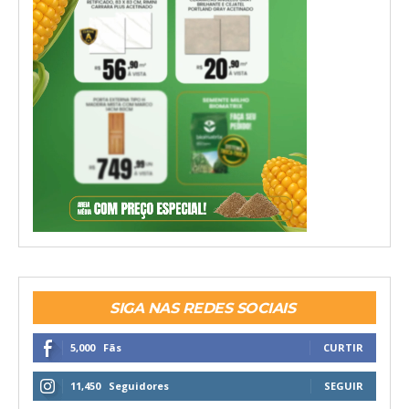
SIGA NAS REDES SOCIAIS
5,000
Fãs
CURTIR
11,450
Seguidores
SEGUIR