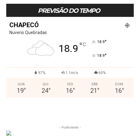
PREVISÃO DO TEMPO
CHAPECÓ
Nuvens Quebradas
°
18.9
°
C
18.9
°
18.9
97%
1.1m/s
60%
QUA
QUI
SEX
SÁB
DOM
19
°
24
°
16
°
21
°
16
°
- Publicidade -