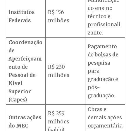
Manutenção
do ensino
Institutos
R$ 156
técnico e
Federais
milhões
profissionali
zante.
Coordenação
Pagamento
de
de
bolsas de
Aperfeiçoam
pesquisa
ento de
R$ 230
para
Pessoal de
milhões
graduação e
Nível
pós-
Superior
graduação.
(Capes)
Obras e
R$ 259
Outras ações
demais ações
milhões
do MEC
orçamentária
(saldo)