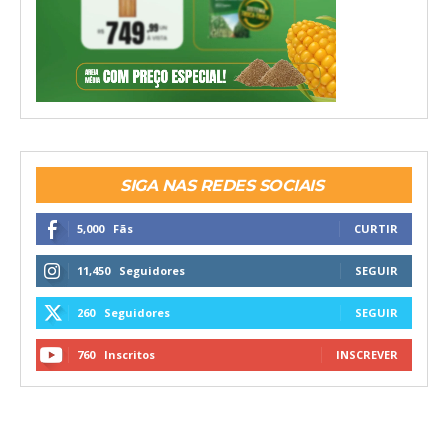
SIGA NAS REDES SOCIAIS
5,000
Fãs
CURTIR
11,450
Seguidores
SEGUIR
260
Seguidores
SEGUIR
760
Inscritos
INSCREVER