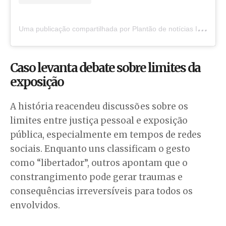
U
ma publicação compartilhada por Plantão de notícias Itacaré Ba e Região (@plantao.de.noticia.itacare)
Caso levanta debate sobre limites da
exposição
A história reacendeu discussões sobre os
limites entre justiça pessoal e exposição
pública, especialmente em tempos de redes
sociais. Enquanto uns classificam o gesto
como “libertador”, outros apontam que o
constrangimento pode gerar traumas e
consequências irreversíveis para todos os
envolvidos.