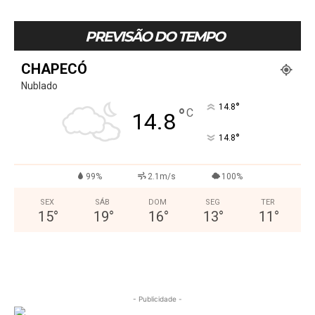
PREVISÃO DO TEMPO
CHAPECÓ
Nublado
°
14.8
°
C
14.8
°
14.8
99%
2.1m/s
100%
SEX
SÁB
DOM
SEG
TER
15
°
19
°
16
°
13
°
11
°
- Publicidade -