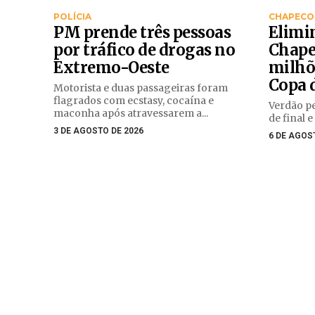
POLÍCIA
CHAPECO
PM prende três pessoas
Elimi
por tráfico de drogas no
Chape
Extremo-Oeste
milhõ
Copa d
Motorista e duas passageiras foram
flagrados com ecstasy, cocaína e
Verdão pe
maconha após atravessarem a...
de final e
3 DE AGOSTO DE 2026
6 DE AGOS