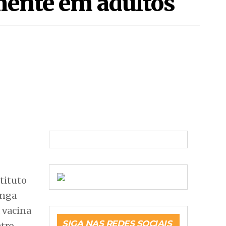
mente em adultos
tituto
enga
 vacina
SIGA NAS REDES SOCIAIS
atro