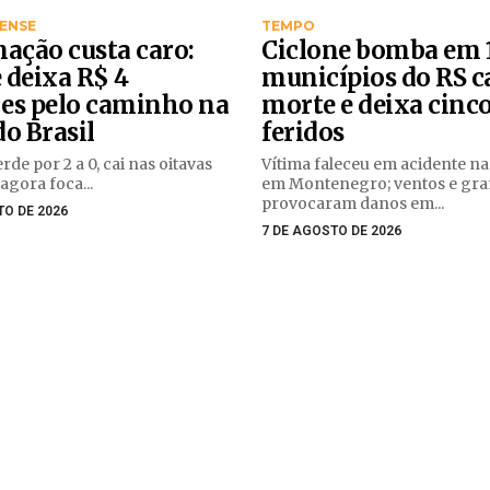
ENSE
TEMPO
nação custa caro:
Ciclone bomba em 
 deixa R$ 4
municípios do RS c
es pelo caminho na
morte e deixa cinc
o Brasil
feridos
rde por 2 a 0, cai nas oitavas
Vítima faleceu em acidente n
 agora foca...
em Montenegro; ventos e gra
provocaram danos em...
TO DE 2026
7 DE AGOSTO DE 2026