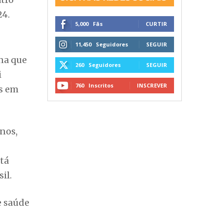
24.
5,000
Fãs
CURTIR
11,450
Seguidores
SEGUIR
na que
260
Seguidores
SEGUIR
i
760
Inscritos
INSCREVER
os em
anos,
tá
il.
e saúde