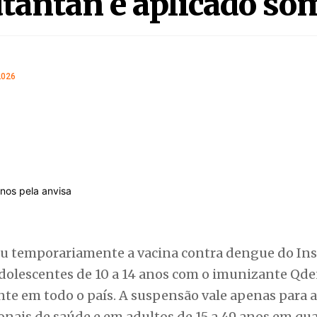
tantan é aplicado so
2026
u temporariamente a vacina contra dengue do Ins
adolescentes de 10 a 14 anos com o imunizante Qd
e em todo o país. A suspensão vale apenas para a
onais de saúde e em adultos de 15 a 49 anos em qu