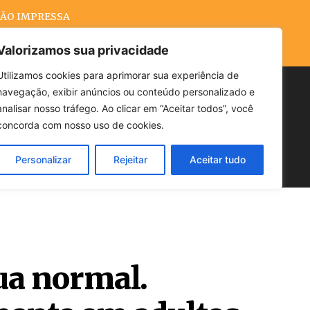
ÃO IMPRESSA
Valorizamos sua privacidade
Utilizamos cookies para aprimorar sua experiência de
navegação, exibir anúncios ou conteúdo personalizado e
Buscar
analisar nosso tráfego. Ao clicar em “Aceitar todos”, você
concorda com nosso uso de cookies.
Personalizar
Rejeitar
Aceitar tudo
POLÍTICA
CLIMA
ECONOMIA
ua normal.