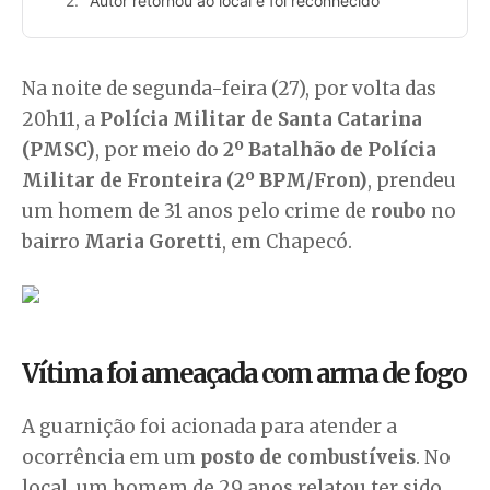
Autor retornou ao local e foi reconhecido
Na noite de segunda-feira (27), por volta das
20h11, a
Polícia Militar de Santa Catarina
(PMSC)
, por meio do
2º Batalhão de Polícia
Militar de Fronteira (2º BPM/Fron)
, prendeu
um homem de 31 anos pelo crime de
roubo
no
bairro
Maria Goretti
, em Chapecó.
Vítima foi ameaçada com arma de fogo
A guarnição foi acionada para atender a
ocorrência em um
posto de combustíveis
. No
local, um homem de 29 anos relatou ter sido