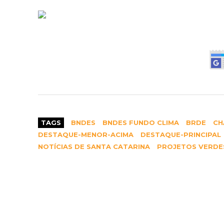
Como acessar os recursos
Com a nova dotação do Fundo Clima, o BRD
na Região Sul. As condições finais de 
investimento, da análise de crédito, das 
Interessados devem procurar a equipe de
sobre a documentação necessária.