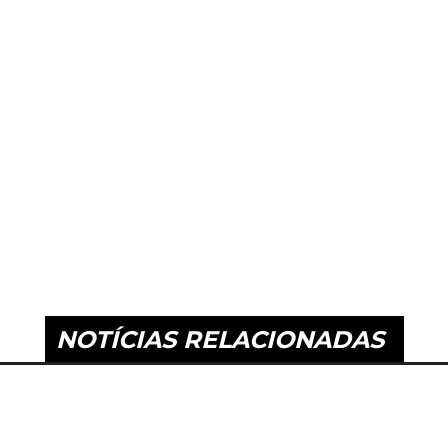
APECÓ NOTÍCIAS AO VIVO
CRÉDITO SUSTENTÁVEL
DESTA
ECONOMIA
FUNDO CLIMA
NOTÍCIAS DE CHAPECÓ
S
SUSTENTABILIDADE
ÚLTIMAS NOTÍCIAS DE CHAPECÓ