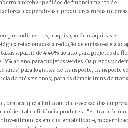
Extremo Sul (BRDE) reforçou sua carteira de crédi
do Clima, linha voltada a projetos de redução de
tação aos efeitos das mudanças climáticas e aumen
produtivas e cidades. Com a reabertura da
á aberto a receber pedidos de financiamento de
e setores, cooperativas e produtores rurais interes
 empreendimentos, a aquisição de máquinas e
ógico relacionados à redução de emissões e à ada
taxas a partir de 4,46% ao ano para projetos de flo
 10,14% ao ano para projetos verdes. Os prazos pode