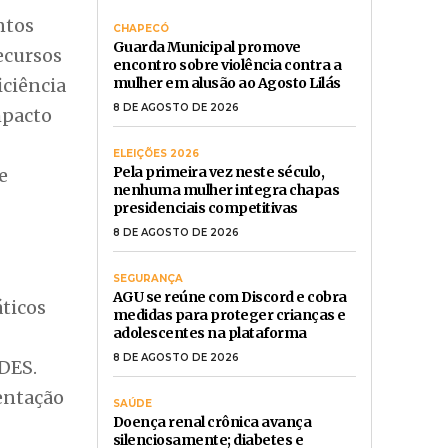
ela
dança
nda por
is.
,
ÚLTIMAS NOTÍCIAS
ntos
CHAPECÓ
Guarda Municipal promove
recursos
encontro sobre violência contra a
mulher em alusão ao Agosto Lilás
iciência
8 DE AGOSTO DE 2026
mpacto
ELEIÇÕES 2026
Pela primeira vez neste século,
e
nenhuma mulher integra chapas
presidenciais competitivas