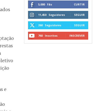
to
to da
SIGA NAS REDES SOCIAIS
5,000
Fãs
CURTIR
sados
11,450
Seguidores
SEGUIR
260
Seguidores
SEGUIR
760
Inscritos
INSCREVER
ptação
restas
m