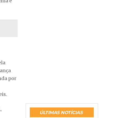
oletivo
sição
s e
ção
mia e