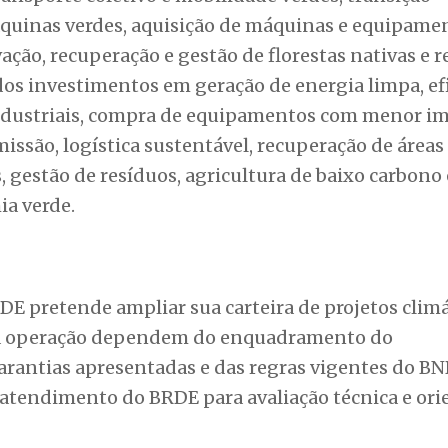
Política Nacional sobre Mudança do Clima. A parc
 recursos vinculados ao Fundo Nacional sobre Mu
cursos ocorre em um momento de aumento da dema
nfraestrutura resiliente. No BRDE, a linha passa a
to e iniciativas já voltadas a projetos sustentáve
 desenvolvimento urbano resiliente e sustentável
transporte coletivo e mobilidade verdes, transição
máquinas verdes, aquisição de máquinas e equipame
ação, recuperação e gestão de florestas nativas e 
dos investimentos em geração de energia limpa, ef
industriais, compra de equipamentos com menor i
missão, logística sustentável, recuperação de áreas
, gestão de resíduos, agricultura de baixo carbono 
ia verde.