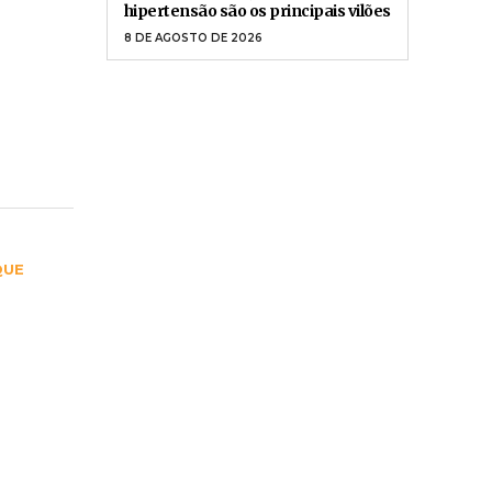
8 DE AGOSTO DE 2026
SEGURANÇA
AGU se reúne com Discord e cobra
ticos
medidas para proteger crianças e
adolescentes na plataforma
8 DE AGOSTO DE 2026
NDES.
entação
SAÚDE
Doença renal crônica avança
silenciosamente; diabetes e
hipertensão são os principais vilões
8 DE AGOSTO DE 2026