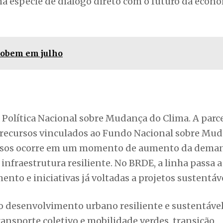
co anos) para logística de transporte, transporte c
ncia de até seis anos) para os demais itens de tran
i, destaca que a linha amplia o acesso das empresa
 ambiental e eficiência produtiva. “Se trata de um
ar investimentos em sustentabilidade, moderniza
a espécie de diálogo direto com o futuro da econo
 sobem em julho