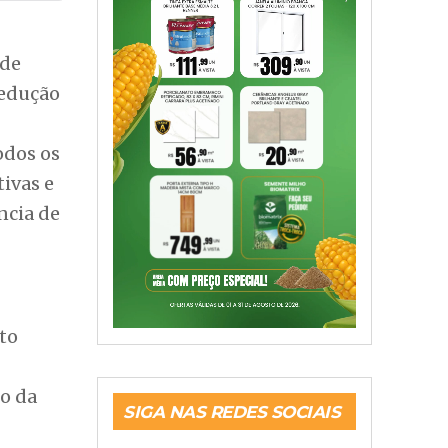
 de
redução
odos os
tivas e
ncia de