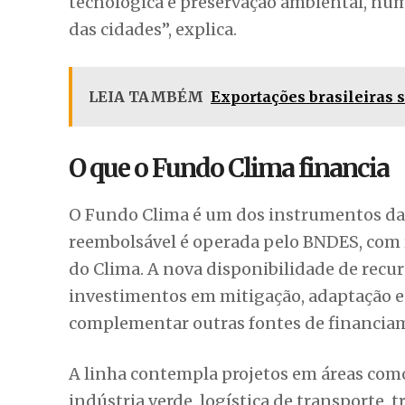
chegar a 25 anos (incluída carência de cin
e mobilidade verdes; e a 16 anos (com carê
energética.
O vice-presidente do banco, Mauro Marian
municípios a soluções voltadas à inovação
financiamento estruturado para estimul
tecnológica e preservação ambiental, num
das cidades”, explica.
LEIA TAMBÉM
Exportações brasileiras
O que o Fundo Clima financia