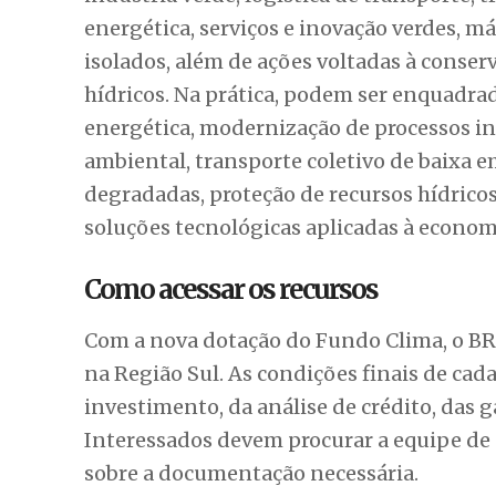
O Fundo Clima é um dos instrumentos da 
reembolsável é operada pelo BNDES, com
do Clima. A nova disponibilidade de re
investimentos em mitigação, adaptação e i
complementar outras fontes de financiamen
A linha contempla projetos em áreas como
indústria verde, logística de transporte, 
energética, serviços e inovação verdes, 
isolados, além de ações voltadas à conserv
hídricos. Na prática, podem ser enquadra
energética, modernização de processos 
ambiental, transporte coletivo de baixa e
degradadas, proteção de recursos hídricos
soluções tecnológicas aplicadas à econom