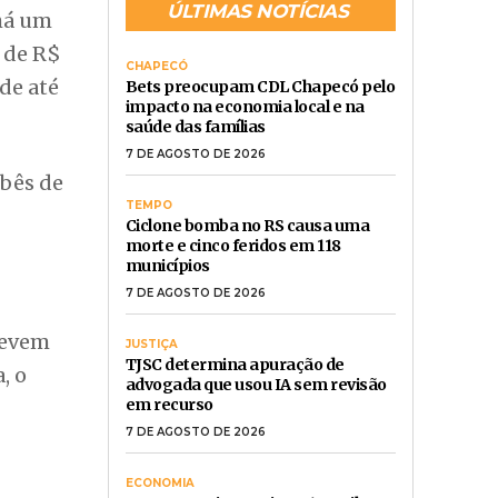
ÚLTIMAS NOTÍCIAS
 há um
 de R$
CHAPECÓ
de até
Bets preocupam CDL Chapecó pelo
impacto na economia local e na
saúde das famílias
7 DE AGOSTO DE 2026
ebês de
TEMPO
Ciclone bomba no RS causa uma
morte e cinco feridos em 118
municípios
7 DE AGOSTO DE 2026
devem
JUSTIÇA
TJSC determina apuração de
, o
advogada que usou IA sem revisão
em recurso
7 DE AGOSTO DE 2026
ECONOMIA