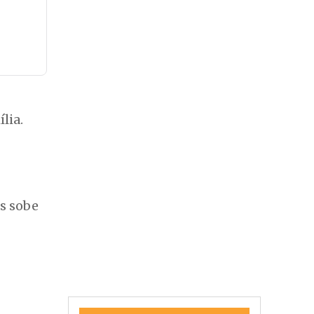
lia.
as sobe