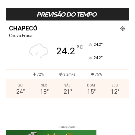
PREVISÃO DO TEMPO
CHAPECÓ
Chuva Fraca
°
24.2
°
C
24.2
°
24.2
72%
3.2m/s
75%
QUI
SEX
SÁB
DOM
SEG
24
°
18
°
21
°
15
°
12
°
- Publicidade -