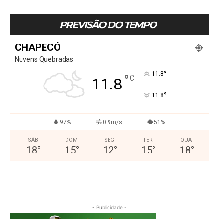
PREVISÃO DO TEMPO
CHAPECÓ
Nuvens Quebradas
°
11.8
°
C
11.8
°
11.8
97%
0.9m/s
51%
SÁB
DOM
SEG
TER
QUA
18
°
15
°
12
°
15
°
18
°
- Publicidade -