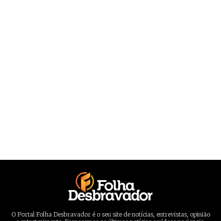
O Portal Folha Desbravador é o seu site de notícias, entrevistas, opinião