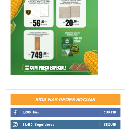
SIGA NAS REDES SOCIAIS
5,000
Fãs
CURTIR
11,450
Seguidores
SEGUIR