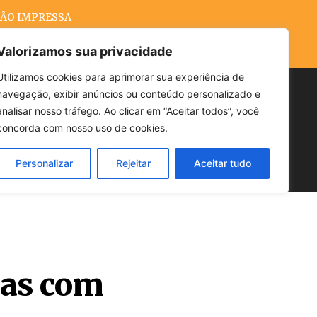
ÃO IMPRESSA
Valorizamos sua privacidade
Utilizamos cookies para aprimorar sua experiência de
navegação, exibir anúncios ou conteúdo personalizado e
Buscar
analisar nosso tráfego. Ao clicar em “Aceitar todos”, você
concorda com nosso uso de cookies.
Personalizar
Rejeitar
Aceitar tudo
POLÍTICA
CLIMA
ECONOMIA
oas com