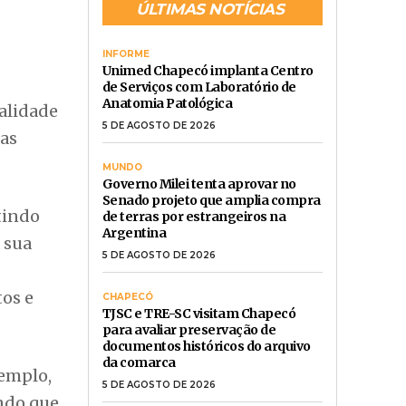
ÚLTIMAS NOTÍCIAS
INFORME
Unimed Chapecó implanta Centro
de Serviços com Laboratório de
Anatomia Patológica
alidade
5 DE AGOSTO DE 2026
fas
MUNDO
Governo Milei tenta aprovar no
Senado projeto que amplia compra
tindo
de terras por estrangeiros na
Argentina
 sua
5 DE AGOSTO DE 2026
tos e
CHAPECÓ
TJSC e TRE-SC visitam Chapecó
para avaliar preservação de
documentos históricos do arquivo
da comarca
xemplo,
5 DE AGOSTO DE 2026
indo que