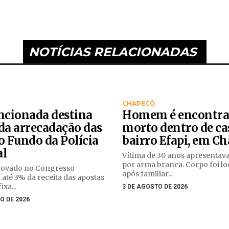
NOTÍCIAS RELACIONADAS
CHAPECÓ
ancionada destina
Homem é encontr
da arrecadação das
morto dentro de ca
o Fundo da Polícia
bairro Efapi, em C
al
Vítima de 30 anos apresentava
por arma branca. Corpo foi lo
rovado no Congresso
após familiar...
 até 3% da receita das apostas
ixa...
3 DE AGOSTO DE 2026
O DE 2026