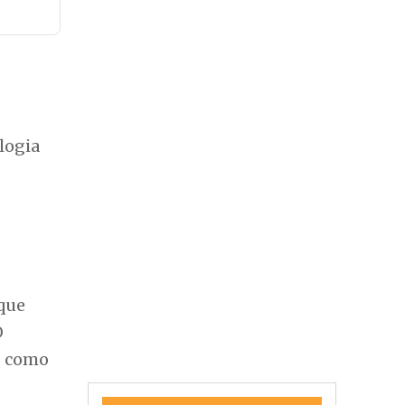
logia
 que
O
, como