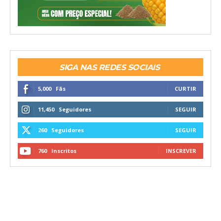
SIGA NAS REDES SOCIAIS
5,000
Fãs
CURTIR
11,450
Seguidores
SEGUIR
260
Seguidores
SEGUIR
760
Inscritos
INSCREVER