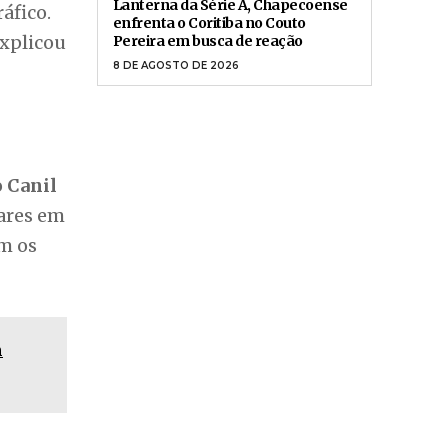
Lanterna da Série A, Chapecoense
áfico.
enfrenta o Coritiba no Couto
explicou
Pereira em busca de reação
8 DE AGOSTO DE 2026
o
Canil
tares em
om os
m