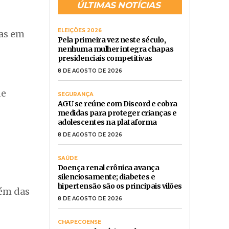
ÚLTIMAS NOTÍCIAS
ELEIÇÕES 2026
gas em
Pela primeira vez neste século,
nenhuma mulher integra chapas
presidenciais competitivas
8 DE AGOSTO DE 2026
de
SEGURANÇA
AGU se reúne com Discord e cobra
medidas para proteger crianças e
adolescentes na plataforma
8 DE AGOSTO DE 2026
SAÚDE
Doença renal crônica avança
silenciosamente; diabetes e
hipertensão são os principais vilões
lém das
8 DE AGOSTO DE 2026
CHAPECOENSE