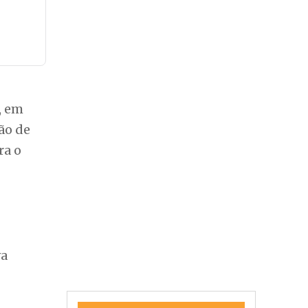
, em
ão de
ra o
va