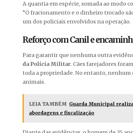
A quantia em espécie, somada ao modo como
“O fracionamento e o dinheiro trocado são
um dos policiais envolvidos na operação.
Reforço com Canil e encamin
Para garantir que nenhuma outra evidênci
da Polícia Militar
. Cães farejadores fora
toda a propriedade. No entanto, nenhum o
animais.
LEIA TAMBÉM
Guarda Municipal realiz
abordagens e fiscalização
Diante das evidências, o homem de 35 anos