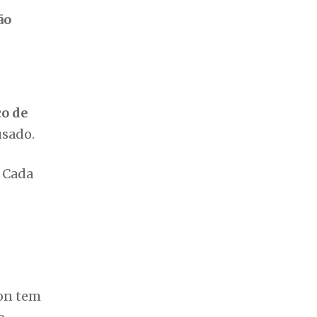
ão
co de
usado.
. Cada
ron tem