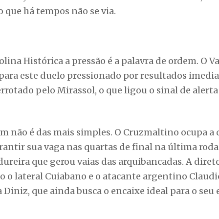
 não é das mais simples. O Cruzmaltino ocupa a 
rantir sua vaga nas quartas de final na última roda
reira que gerou vaias das arquibancadas. A diret
o o lateral Cuiabano e o atacante argentino Claudi
 Diniz, que ainda busca o encaixe ideal para o seu 
apecó para avaliar preservação de documentos histó
enses e cariocas é marcado pelo equilíbrio. Em oit