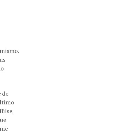
io
e de
último
Hülse,
que
ime
sco,
ÚLTIMAS NOTÍCIAS
tos. Na
 na
CHAPE FUTSAL
Chapecoense Futsal recebe o