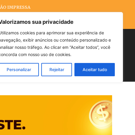
ÃO IMPRESSA
Valorizamos sua privacidade
Utilizamos cookies para aprimorar sua experiência de
navegação, exibir anúncios ou conteúdo personalizado e
Buscar
analisar nosso tráfego. Ao clicar em “Aceitar todos”, você
concorda com nosso uso de cookies.
Personalizar
Rejeitar
Aceitar tudo
POLÍTICA
CLIMA
ECONOMIA
anuário