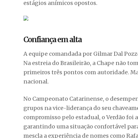
primeiros três pontos com autoridade. 
nacional.
No Campeonato Catarinense, o desempenh
grupos na vice-liderança do seu chaveame
compromisso pelo estadual, o Verdão foi at
garantindo uma situação confortável par
mescla a experiência de nomes como Rafae
parece ter encontrado um equilíbrio tátic
O adversário vai pressionar
Se em Chapecó o clima é de calmaria, na Co
sob o comando de Fernando Diniz, chega p
estreia do Brasileirão, o time carioca foi d
torcida.