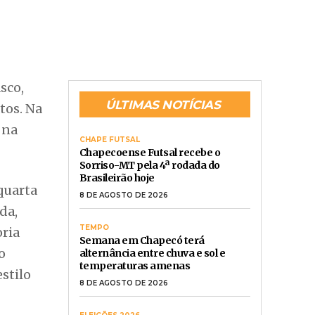
Sorriso-MT pela 4ª rodada do
Brasileirão hoje
quarta
8 DE AGOSTO DE 2026
da,
TEMPO
oria
Semana em Chapecó terá
o
alternância entre chuva e sol e
temperaturas amenas
estilo
8 DE AGOSTO DE 2026
ELEIÇÕES 2026
TSE cria Conselho Consultivo para
monitorar desinformação e uso de
ricos
IA nas eleições de 2026
7 DE AGOSTO DE 2026
CHAPECÓ
Bets preocupam CDL Chapecó pelo
impacto na economia local e na
saúde das famílias
o duelos
7 DE AGOSTO DE 2026