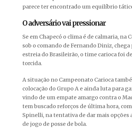
A situação no Campeonato Carioca também
colocação do Grupo A e ainda luta para ga
vindo de um empate amargo contra o Madu
tem buscado reforços de última hora, com
Spinelli, na tentativa de dar mais opções a
de jogo de posse de bola.
LEIA TAMBÉM
TJSC e TRE-SC visitam Ch
do arquivo da comarca
Histórico e Expectativa
Historicamente, o confronto entre catarin