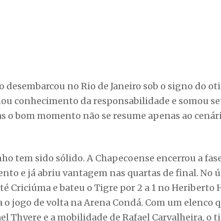
Mas o bom momento não se resume apenas ao cenár
o tem sido sólido. A Chapecoense encerrou a fas
nto e já abriu vantagem nas quartas de final. No 
é Criciúma e bateu o Tigre por 2 a 1 no Heriberto 
a o jogo de volta na Arena Condá. Com um elenco 
l Thyere e a mobilidade de Rafael Carvalheira, o t
o que há tempos não se via.
lina Histórica a pressão é a palavra de ordem. O Va
ara este duelo pressionado por resultados imedia
errotado pelo Mirassol, o que ligou o sinal de alerta