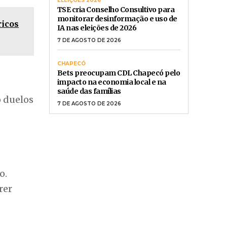
o.
rer