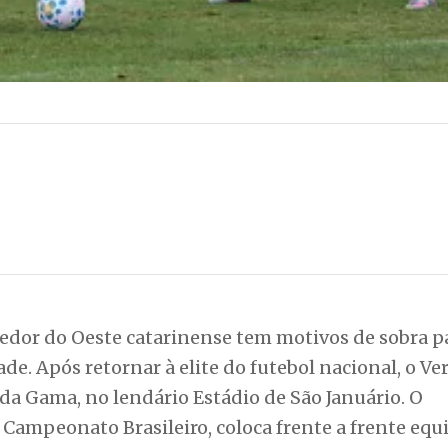
cedor do Oeste catarinense tem motivos de sobra p
e. Após retornar à elite do futebol nacional, o Ve
 da Gama, no lendário Estádio de São Januário. O
 Campeonato Brasileiro, coloca frente a frente eq
 desembarcou no Rio de Janeiro sob o signo do ot
tomou conhecimento da responsabilidade e somou s