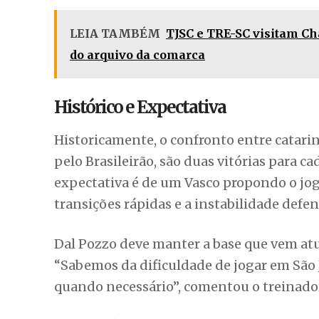
pelo Brasileirão, são duas vitórias para ca
expectativa é de um Vasco propondo o jo
transições rápidas e a instabilidade defen
Dal Pozzo deve manter a base que vem a
“Sabemos da dificuldade de jogar em São 
quando necessário”, comentou o treinado
FICHA TÉCNICA
VASCO X CHAPECOENS
Competição:
Campeonato Brasileiro –
Local:
Estádio São Januário, Rio de Janei
Data/Horário:
05 de fevereiro de 2026, 
Transmissão:
Prime Video