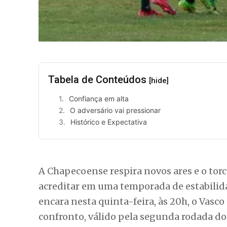
Histórico e Expectativa
A Chapecoense respira novos ares e o tor
acreditar em uma temporada de estabilidad
encara nesta quinta-feira, às 20h, o Vasco
confronto, válido pela segunda rodada do
estágios anímicos opostos.
Confiança em alta
A equipe comandada por Gilmar Dal Pozzo
Na estreia do Brasileirão, a Chape não 