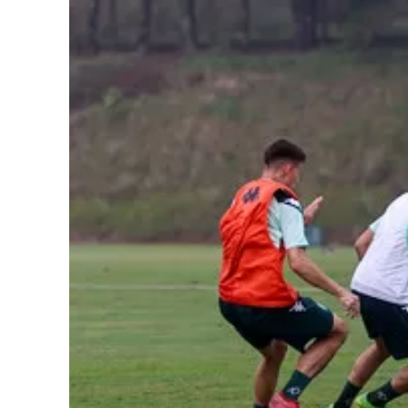
Tabela de Conteúdos
[hide]
Confiança em alta
O adversário vai pressionar