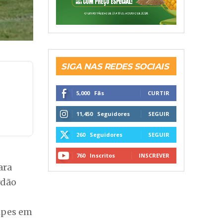
11,450
Seguidores
SEGUIR
260
Seguidores
SEGUIR
760
Inscritos
INSCREVER
ara
rdão
uipes em
imismo.
eus