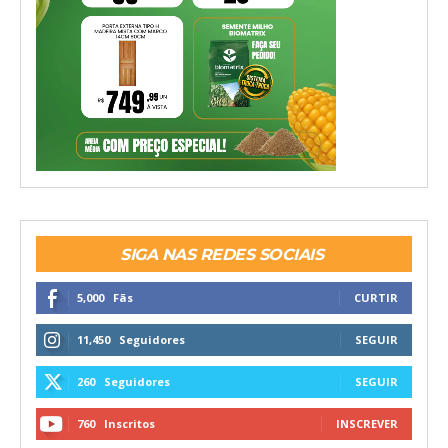
SIGA NAS REDES SOCIAIS
5,000
Fãs
CURTIR
11,450
Seguidores
SEGUIR
260
Seguidores
SEGUIR
760
Inscritos
INSCREVER