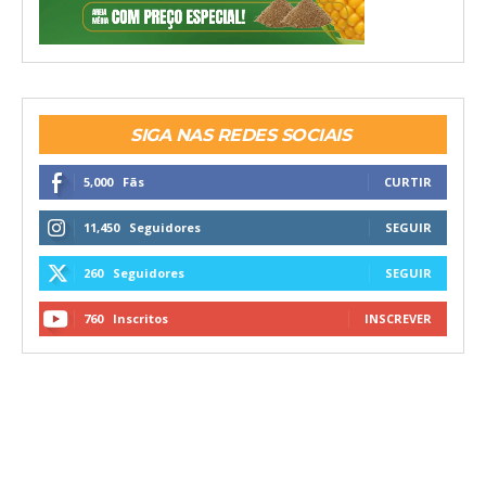
SIGA NAS REDES SOCIAIS
5,000
Fãs
CURTIR
11,450
Seguidores
SEGUIR
260
Seguidores
SEGUIR
760
Inscritos
INSCREVER