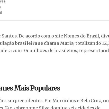
res
a
l
s e Santos. De acordo com o site Nomes do Brasil, di
ulação brasileira se chama Maria
, totalizando 12,
 lidera com 34 milhões de brasileiros, representan
omes Mais Populares
s surpreendentes. Em Morrinhos e Bela Cruz, no 
. Já o sobrenome Silva domina seis cidades de