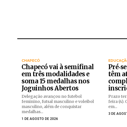
CHAPECÓ
EDUCAÇÃ
Chapecó vai à semifinal
Pré‑se
em três modalidades e
têm at
soma 15 medalhas nos
compl
Joguinhos Abertos
inscr
Delegação avançou no futebol
Prazo ter
feminino, futsal masculino e voleibol
feira (4).
masculino, além de conquistar
em...
medalhas...
3 DE AGOS
1 DE AGOSTO DE 2026