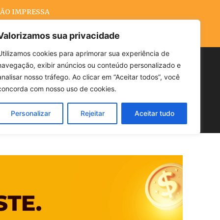
ÃO IMPRESSA
Valorizamos sua privacidade
Utilizamos cookies para aprimorar sua experiência de
navegação, exibir anúncios ou conteúdo personalizado e
Buscar
analisar nosso tráfego. Ao clicar em “Aceitar todos”, você
concorda com nosso uso de cookies.
Personalizar
Rejeitar
Aceitar tudo
POLÍTICA
CLIMA
ECONOMIA