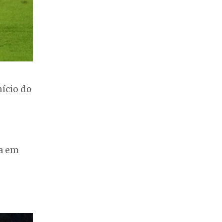
nício do
a em