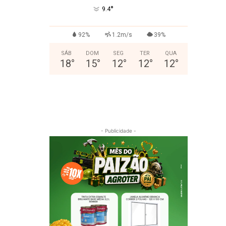
°
9.4
92%
1.2m/s
39%
SÁB
DOM
SEG
TER
QUA
18
°
15
°
12
°
12
°
12
°
- Publicidade -