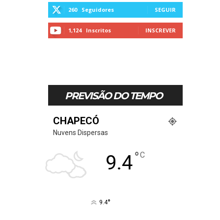
260
Seguidores
SEGUIR
1,124
Inscritos
INSCREVER
PREVISÃO DO TEMPO
CHAPECÓ
Nuvens Dispersas
°
C
9.4
°
9.4