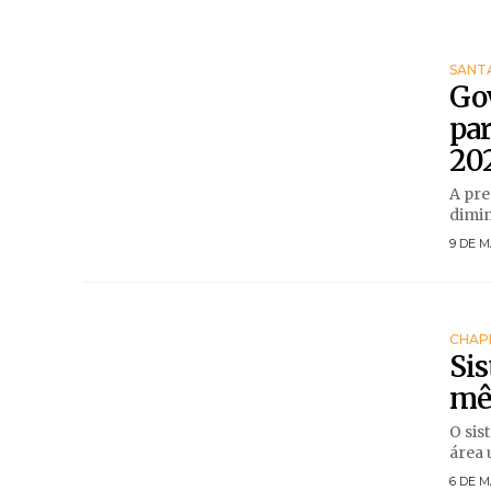
SANT
Gov
par
20
A pre
dimin
9 DE M
CHAP
Si
mês
O sis
área 
6 DE M