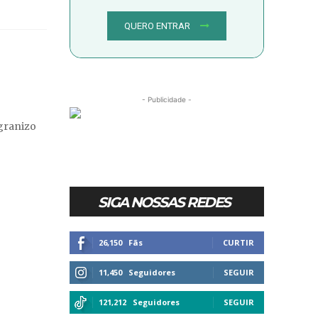
QUERO ENTRAR
- Publicidade -
igranizo
SIGA NOSSAS REDES
26,150
Fãs
CURTIR
11,450
Seguidores
SEGUIR
121,212
Seguidores
SEGUIR