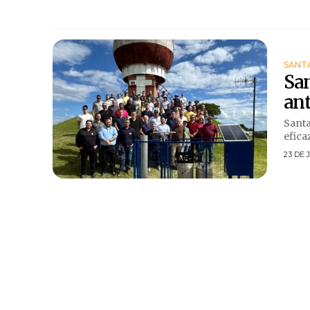
SANT
San
ant
Santa
efica
23 DE 