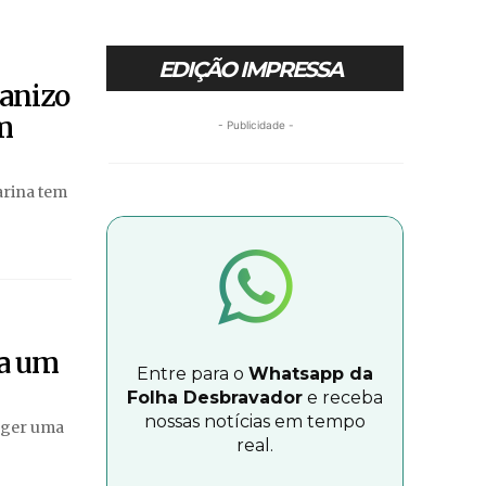
EDIÇÃO IMPRESSA
ranizo
m
- Publicidade -
arina tem
ta um
Entre para o
Whatsapp da
Folha Desbravador
e receba
nossas notícias em tempo
teger uma
real.