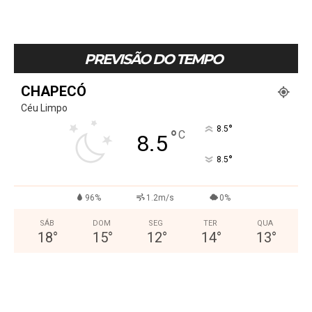
PREVISÃO DO TEMPO
CHAPECÓ
Céu Limpo
°
8.5
°
C
8.5
°
8.5
96%
1.2m/s
0%
SÁB
DOM
SEG
TER
QUA
18
°
15
°
12
°
14
°
13
°