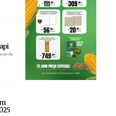
api
ação da
em
025