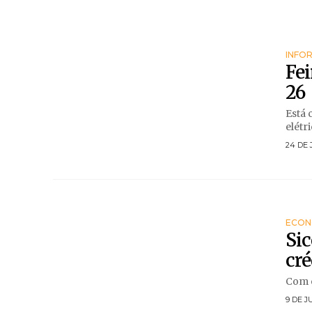
INFO
Fei
26
Está 
elétr
24 DE 
ECON
Sic
cré
Com o
9 DE J