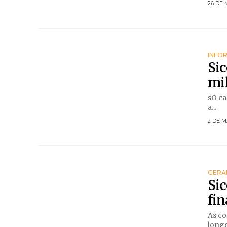
26 DE 
INFO
Sic
mi
sO ca
a...
2 DE M
GERA
Si
fi
As co
longo