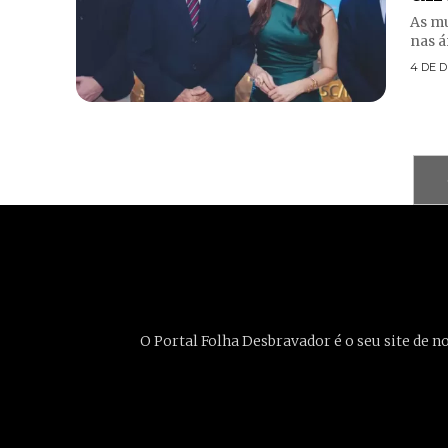
As mu
nas á
4 DE 
O Portal Folha Desbravador é o seu site de n