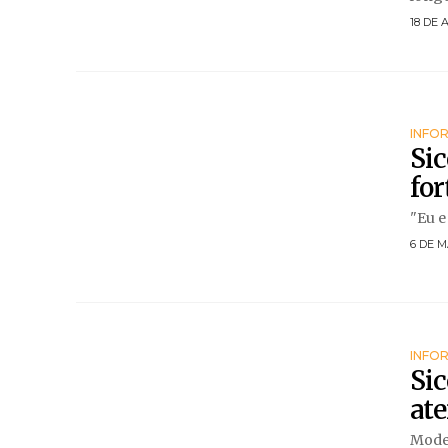
18 DE 
INFO
Sic
fo
"Eu e
6 DE M
INFO
Sic
ate
Moder