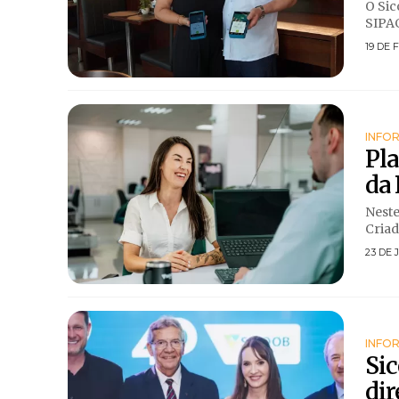
O Sic
SIPAG
19 DE 
INFO
Pla
da 
Neste
Criad
23 DE 
INFO
Si
dir