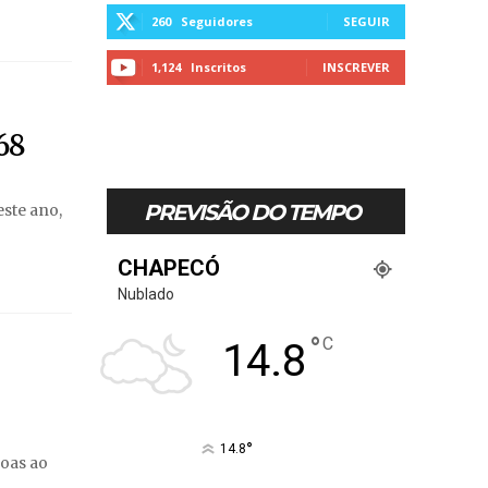
260
Seguidores
SEGUIR
1,124
Inscritos
INSCREVER
68
PREVISÃO DO TEMPO
este ano,
CHAPECÓ
Nublado
°
C
14.8
°
14.8
soas ao