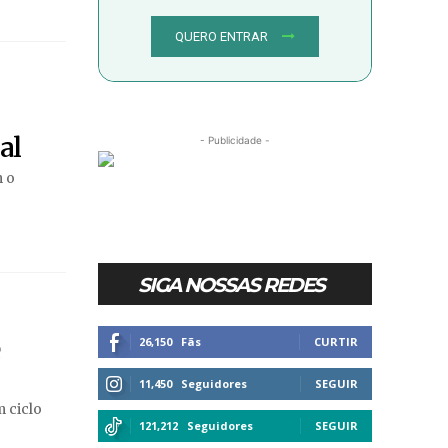
QUERO ENTRAR
al
- Publicidade -
m o
SIGA NOSSAS REDES
e
26,150
Fãs
CURTIR
11,450
Seguidores
SEGUIR
 ciclo
121,212
Seguidores
SEGUIR