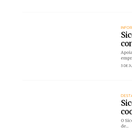
INFO
Sic
con
Apoia
empre
3 DE J
DEST
Sic
co
O Sic
de...