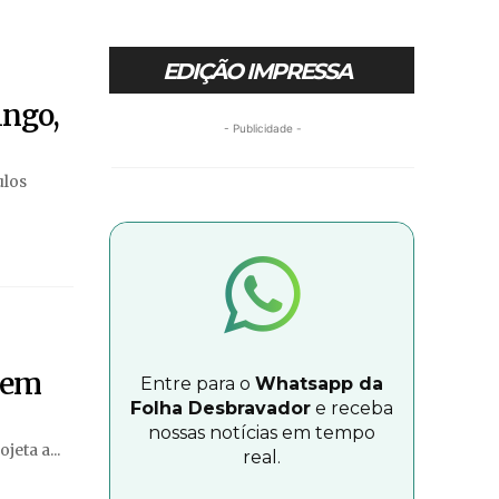
EDIÇÃO IMPRESSA
ingo,
- Publicidade -
ulos
s em
Entre para o
Whatsapp da
Folha Desbravador
e receba
nossas notícias em tempo
eta a...
real.