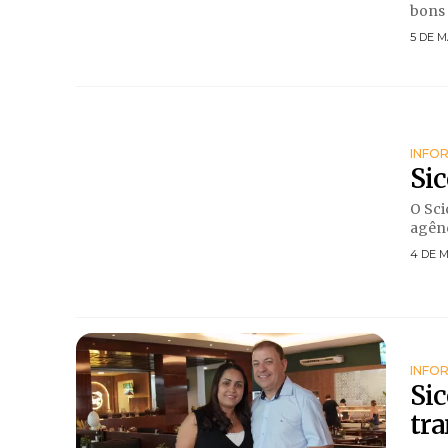
bons 
5 DE M
INFO
Sic
O Sci
agênc
4 DE 
INFO
Sic
tr