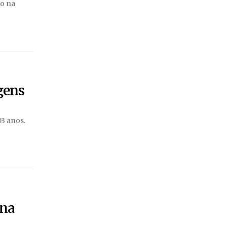
to na
gens
03 anos.
 na