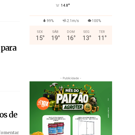
°
14.8
99%
2.1m/s
100%
SEX
SÁB
DOM
SEG
TER
15
°
19
°
16
°
13
°
11
°
 para
- Publicidade -
os de
 fomentar