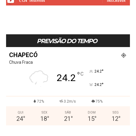
1,124
Inscritos
INSCREVER
PREVISÃO DO TEMPO
CHAPECÓ
Chuva Fraca
°
24.2
°
C
24.2
°
24.2
72%
3.2m/s
75%
QUI
SEX
SÁB
DOM
SEG
24
°
18
°
21
°
15
°
12
°