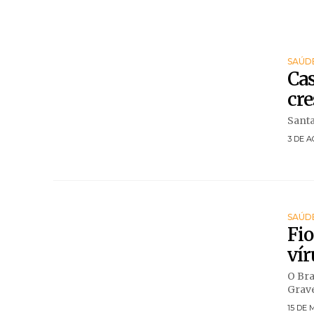
SAÚD
Cas
cre
Santa
3 DE A
SAÚD
Fio
vír
O Bra
Grave
15 DE 