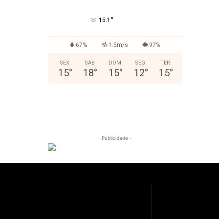
°
15.1
67%
1.5m/s
97%
SEX
SÁB
DOM
SEG
TER
15
°
18
°
15
°
12
°
15
°
- Publicidade -