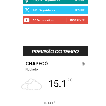
121,212
Seguidores
SEGUIR
260
Seguidores
SEGUIR
1,124
Inscritos
INSCREVER
PREVISÃO DO TEMPO
CHAPECÓ
Nublado
°
C
15.1
°
15.1