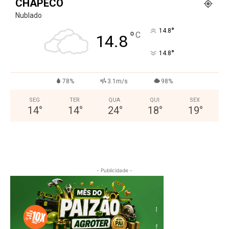
CHAPECÓ
Nublado
°
14.8
°
C
14.8
°
14.8
78%
3.1m/s
98%
SEG
TER
QUA
QUI
SEX
14
°
14
°
24
°
18
°
19
°
- Publicidade -