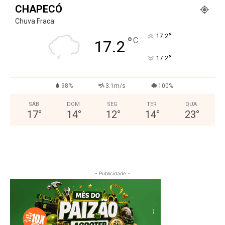
CHAPECÓ
Chuva Fraca
°
17.2
°
C
17.2
°
17.2
98%
3.1m/s
100%
SÁB
DOM
SEG
TER
QUA
17
°
14
°
12
°
14
°
23
°
- Publicidade -