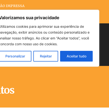
ÃO IMPRESSA
Valorizamos sua privacidade
Utilizamos cookies para aprimorar sua experiência de
navegação, exibir anúncios ou conteúdo personalizado e
Buscar
analisar nosso tráfego. Ao clicar em “Aceitar todos”, você
concorda com nosso uso de cookies.
Personalizar
Rejeitar
Aceitar tudo
POLÍTICA
CLIMA
ECONOMIA
itos