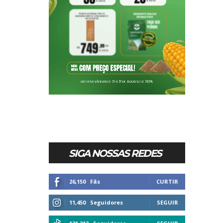
SIGA NOSSAS REDES
26,150
Fãs
CURTIR
11,450
Seguidores
SEGUIR