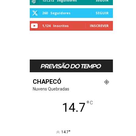
121,212
Seguidores
SEGUIR
260
Seguidores
SEGUIR
1,124
Inscritos
INSCREVER
PREVISÃO DO TEMPO
CHAPECÓ
Nuvens Quebradas
°
C
14.7
°
14.7