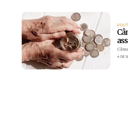
POLÍT
Câm
ass
Câmar
4 DE 