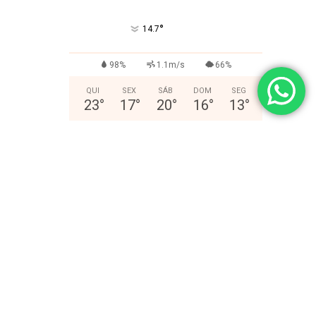
°
14.7
98%
1.1m/s
66%
QUI
SEX
SÁB
DOM
SEG
23
°
17
°
20
°
16
°
13
°
- Publicidade -