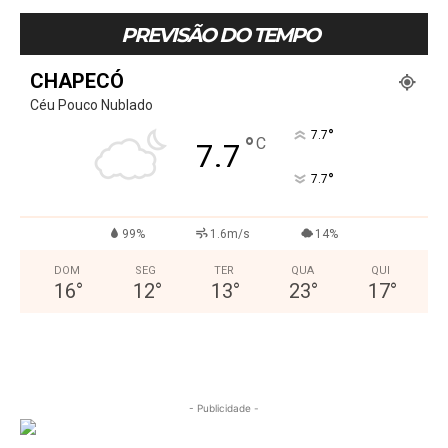
PREVISÃO DO TEMPO
CHAPECÓ
Céu Pouco Nublado
°
7.7
°
C
7.7
°
7.7
99%
1.6m/s
14%
DOM
SEG
TER
QUA
QUI
16
°
12
°
13
°
23
°
17
°
- Publicidade -