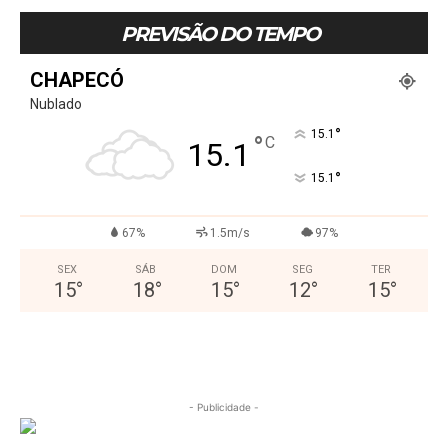
PREVISÃO DO TEMPO
CHAPECÓ
Nublado
°
15.1
°
C
15.1
°
15.1
67%
1.5m/s
97%
SEX
SÁB
DOM
SEG
TER
15
°
18
°
15
°
12
°
15
°
- Publicidade -