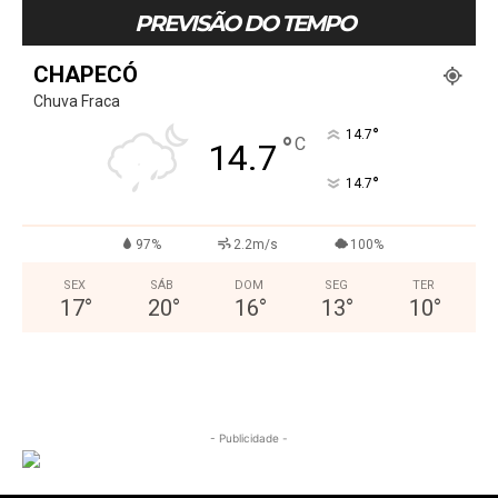
PREVISÃO DO TEMPO
CHAPECÓ
Chuva Fraca
°
14.7
°
C
14.7
°
14.7
97%
2.2m/s
100%
SEX
SÁB
DOM
SEG
TER
17
°
20
°
16
°
13
°
10
°
- Publicidade -