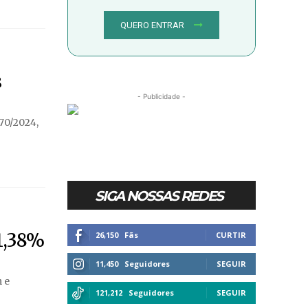
QUERO ENTRAR
s
- Publicidade -
070/2024,
SIGA NOSSAS REDES
 1,38%
26,150
Fãs
CURTIR
11,450
Seguidores
SEGUIR
m e
121,212
Seguidores
SEGUIR