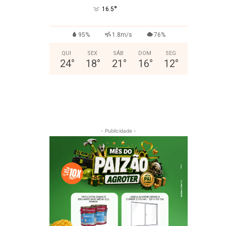
°
16.5
95%
1.8m/s
76%
QUI
SEX
SÁB
DOM
SEG
24
°
18
°
21
°
16
°
12
°
- Publicidade -