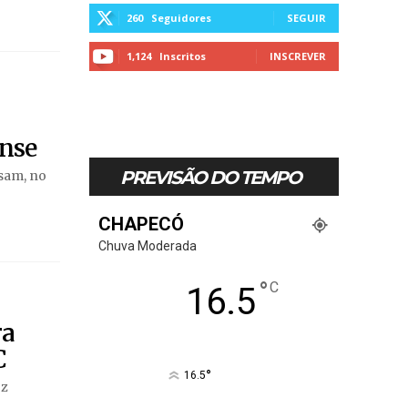
260
Seguidores
SEGUIR
1,124
Inscritos
INSCREVER
ense
PREVISÃO DO TEMPO
ssam, no
CHAPECÓ
Chuva Moderada
°
C
16.5
ra
C
°
16.5
oz