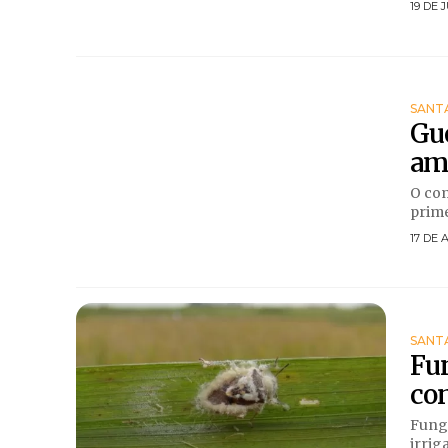
19 DE 
SANT
Gue
ame
O com
prime
17 DE 
SANT
Fun
con
Fungo
irrig