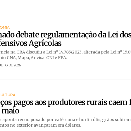
OMIA
ado debate regulamentação da Lei do
ensivos Agrícolas
ncia na CRA discutiu a Lei nº 14.785/2023, alterada pela Lei nº 15.
niu CNA, Mapa, Anvisa, CNI e FPA.
ULHO DE 2026
CULTURA
ços pagos aos produtores rurais caem
 maio
 aponta recuo puxado por café, cana e hortifrútis; grãos subira
ntos no exterior avançaram em dólares.