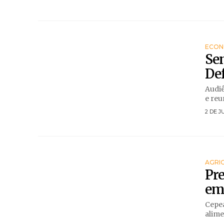
ECON
Sen
Def
Audiê
e reu
2 DE J
AGRI
Pre
em
Cepea
alime