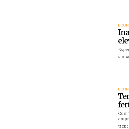
ECON
Ina
ele
Expec
6 DE A
ECON
Te
fer
Com 7
empre
13 DE 