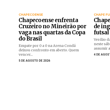
CHAPECOENSE
CHAPE F
Chapecoense enfrenta
Chape
Cruzeiro no Mineirão por
de ing
vaga nas quartas da Copa
futsal
do Brasil
Verdão d
neste sáb
Empate por 0 a 0 na Arena Condá
assumir a.
deixou confronto em aberto. Quem
vencer...
4 DE AGOS
5 DE AGOSTO DE 2026