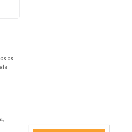
dos os
ada
a,