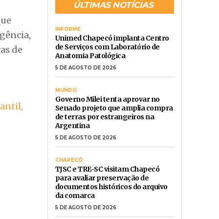
ÚLTIMAS NOTÍCIAS
que
INFORME
gência,
Unimed Chapecó implanta Centro
de Serviços com Laboratório de
cas de
Anatomia Patológica
5 DE AGOSTO DE 2026
MUNDO
Governo Milei tenta aprovar no
antil,
Senado projeto que amplia compra
de terras por estrangeiros na
Argentina
5 DE AGOSTO DE 2026
CHAPECÓ
TJSC e TRE-SC visitam Chapecó
para avaliar preservação de
documentos históricos do arquivo
da comarca
5 DE AGOSTO DE 2026