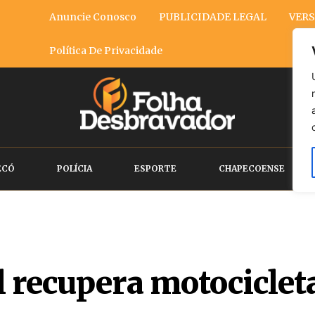
Anuncie Conosco
PUBLICIDADE LEGAL
VERS
Política De Privacidade
ECÓ
POLÍCIA
ESPORTE
CHAPECOENSE
 recupera motocicleta