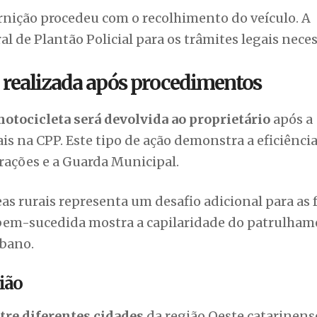
rnição procedeu com o recolhimento do veículo. A
l de Plantão Policial para os trâmites legais neces
á realizada após procedimentos
otocicleta será devolvida ao proprietário
após a
s na CPP. Este tipo de ação demonstra a eficiênci
rações e a Guarda Municipal.
as rurais representa um desafio adicional para as 
 bem-sucedida mostra a capilaridade do patrulha
rbano.
ião
tre diferentes cidades
da região Oeste catarinens