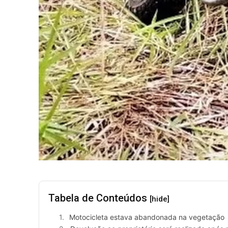
Tabela de Conteúdos
[hide]
Motocicleta estava abandonada na vegetação