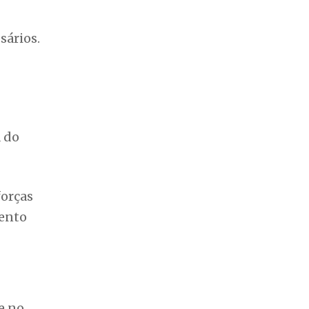
sários.
a do
forças
mento
e no