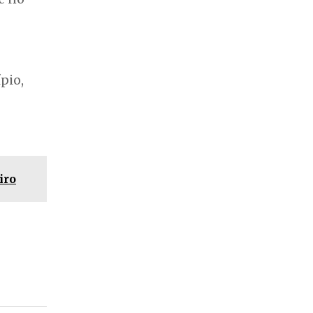
pio,
iro