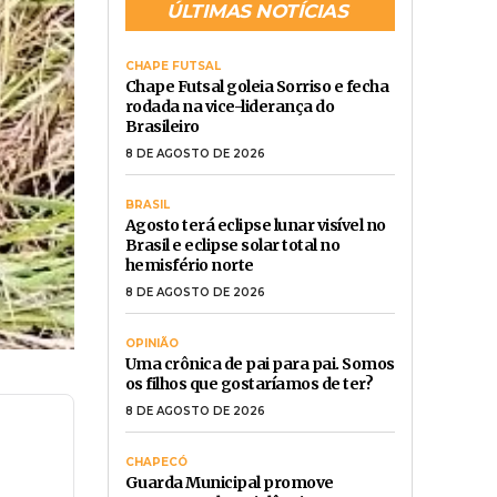
ÚLTIMAS NOTÍCIAS
CHAPE FUTSAL
Chape Futsal goleia Sorriso e fecha
rodada na vice-liderança do
Brasileiro
8 DE AGOSTO DE 2026
BRASIL
Agosto terá eclipse lunar visível no
Brasil e eclipse solar total no
hemisfério norte
8 DE AGOSTO DE 2026
OPINIÃO
Uma crônica de pai para pai. Somos
os filhos que gostaríamos de ter?
8 DE AGOSTO DE 2026
CHAPECÓ
Guarda Municipal promove