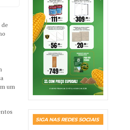
5 de
 no
m
ra
 em um
SIGA NAS REDES SOCIAIS