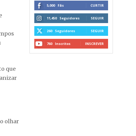
5,000
Fãs
CURTIR
e
11,450
Seguidores
SEGUIR
260
Seguidores
SEGUIR
Campos
u
760
Inscritos
INSCREVER
to que
anizar
 o olhar