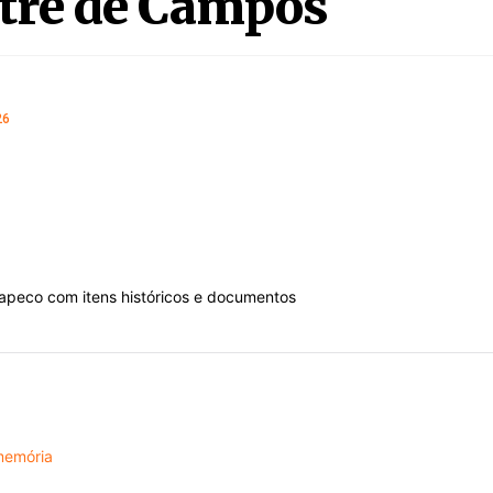
stre de Campos
26
memória