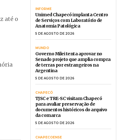
INFORME
Unimed Chapecó implanta Centro
 até o
de Serviços com Laboratório de
Anatomia Patológica
5 DE AGOSTO DE 2026
MUNDO
Governo Milei tenta aprovar no
Senado projeto que amplia compra
mória
de terras por estrangeiros na
Argentina
5 DE AGOSTO DE 2026
CHAPECÓ
TJSC e TRE-SC visitam Chapecó
para avaliar preservação de
documentos históricos do arquivo
da comarca
5 DE AGOSTO DE 2026
CHAPECOENSE