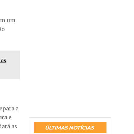
 em um
ão
hos
epara a
ura e
dará as
ÚLTIMAS NOTÍCIAS