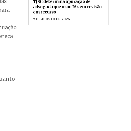
das
TJSC determina apuração de
advogada que usou IA sem revisão
para
em recurso
a
7 DE AGOSTO DE 2026
ituação
ereça
quanto