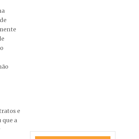
na
 de
emente
de
do
não
tratos e
u que a
r