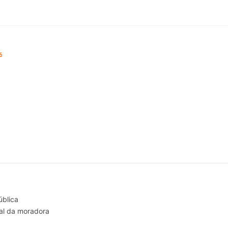
6
ública
al da moradora