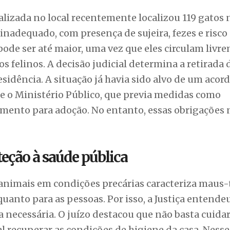
alizada no local recentemente localizou 119 gatos 
nadequado, com presença de sujeira, fezes e risco
ode ser até maior, uma vez que eles circulam livr
s felinos. A decisão judicial determina a retirada 
sidência. A situação já havia sido alvo de um acor
e o Ministério Público, que previa medidas como
amento para adoção. No entanto, essas obrigações 
eção à saúde pública
 animais em condições precárias caracteriza maus-
quanto para as pessoas. Por isso, a Justiça entende
 necessária. O juízo destacou que não basta cuida
 recuperar as condições de higiene da casa. Nesse