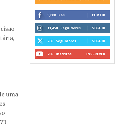
5,000
Fãs
CURTIR
ecisão
11,450
Seguidores
SEGUIR
tária,
260
Seguidores
SEGUIR
760
Inscritos
INSCREVER
 de uma
es
vo
 73