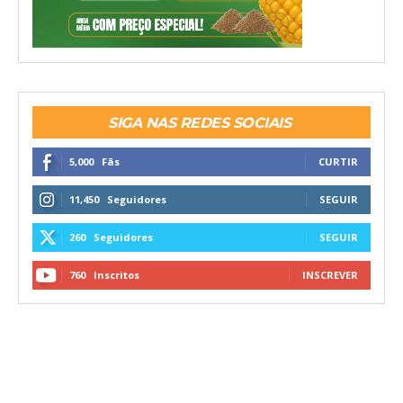
SIGA NAS REDES SOCIAIS
5,000
Fãs
CURTIR
11,450
Seguidores
SEGUIR
260
Seguidores
SEGUIR
760
Inscritos
INSCREVER