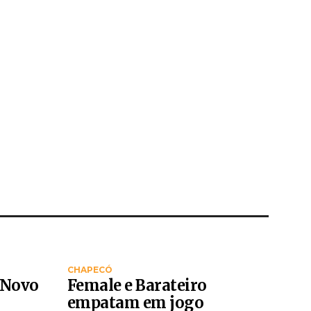
CHAPECÓ
 Novo
Female e Barateiro
empatam em jogo