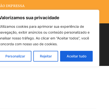
ÃO IMPRESSA
Valorizamos sua privacidade
Utilizamos cookies para aprimorar sua experiência de
navegação, exibir anúncios ou conteúdo personalizado e
Buscar
analisar nosso tráfego. Ao clicar em “Aceitar todos”, você
concorda com nosso uso de cookies.
Personalizar
Rejeitar
Aceitar tudo
POLÍTICA
CLIMA
ECONOMIA