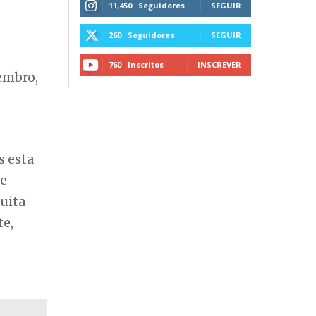
11,450
Seguidores
SEGUIR
260
Seguidores
SEGUIR
760
Inscritos
INSCREVER
vembro,
s esta
te
uita
te,