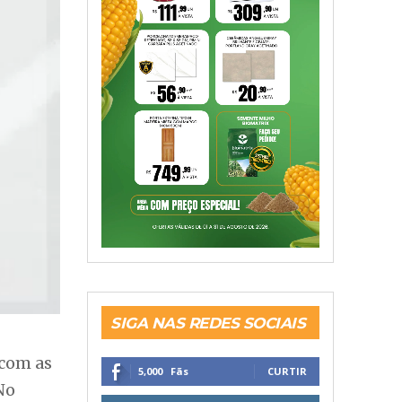
SIGA NAS REDES SOCIAIS
 com as
5,000
Fãs
CURTIR
No