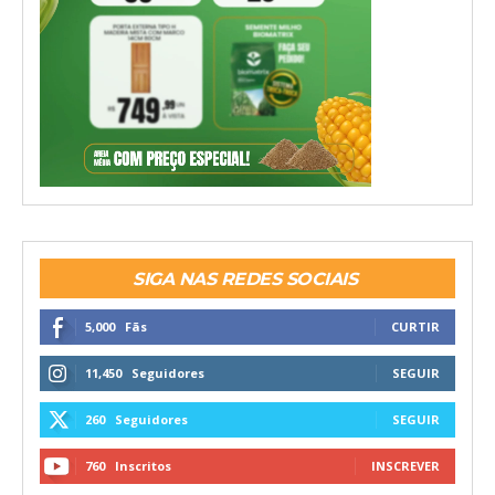
SIGA NAS REDES SOCIAIS
5,000
Fãs
CURTIR
11,450
Seguidores
SEGUIR
260
Seguidores
SEGUIR
760
Inscritos
INSCREVER