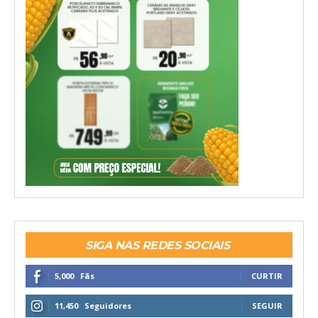
SIGA NAS REDES SOCIAIS
5,000
Fãs
CURTIR
11,450
Seguidores
SEGUIR