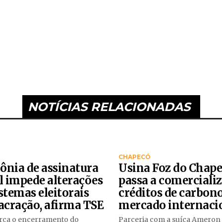
NOTÍCIAS RELACIONADAS
CHAPECÓ
ônia de assinatura
Usina Foz do Chap
l impede alterações
passa a comerciali
stemas eleitorais
créditos de carbon
acração, afirma TSE
mercado internaci
rca o encerramento do
Parceria com a suíça Ameron 