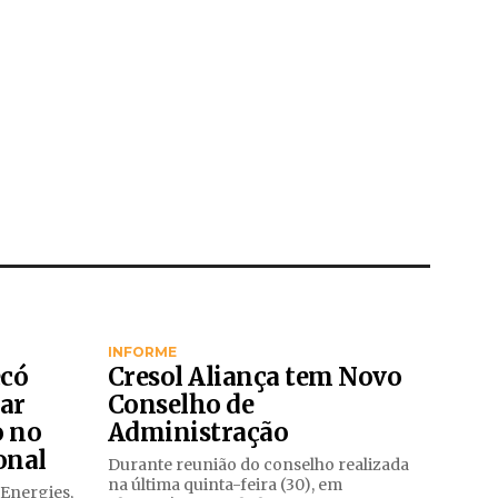
INFORME
ecó
Cresol Aliança tem Novo
zar
Conselho de
o no
Administração
onal
Durante reunião do conselho realizada
na última quinta-feira (30), em
Energies,