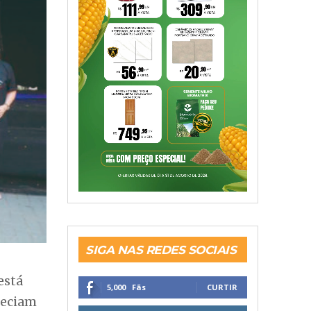
SIGA NAS REDES SOCIAIS
está
5,000
Fãs
CURTIR
reciam