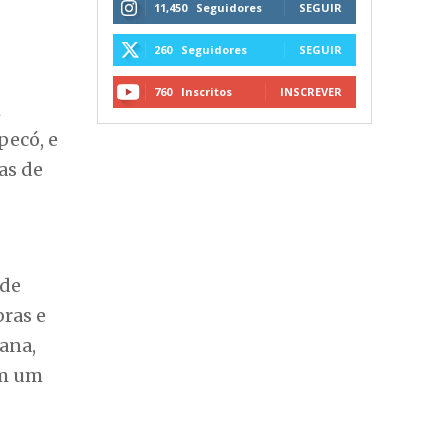
11,450
Seguidores
SEGUIR
260
Seguidores
SEGUIR
760
Inscritos
INSCREVER
m
pecó, e
as de
 de
bras e
iana,
em um