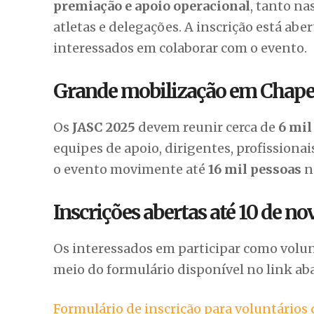
realizada entre
18 e 29 de novembro
, em 
Funções dos voluntários
Os voluntários poderão atuar em diversa
premiação e apoio operacional
, tanto na
atletas e delegações. A inscrição está aber
interessados em colaborar com o evento.
Grande mobilização em Chap
Os
JASC 2025
devem reunir cerca de
6 mil
equipes de apoio, dirigentes, profissiona