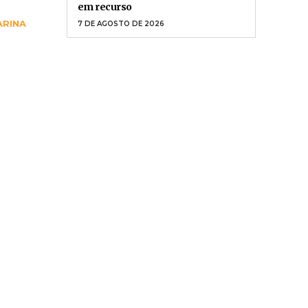
7 DE AGOSTO DE 2026
TEMPO
Ciclone bomba em 118 municípios
do RS causa morte e deixa cinco
feridos
7 DE AGOSTO DE 2026
JUSTIÇA
TJSC determina apuração de
advogada que usou IA sem revisão
em recurso
ARINA
7 DE AGOSTO DE 2026