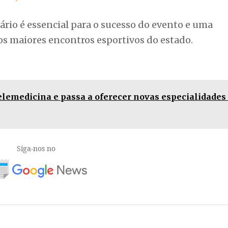
a cidade durante as competições.
ovembro
tários podem se inscrever até o dia
10 de novemb
ixo:
 dos JASC 2025
ário é essencial para o sucesso do evento e uma
s maiores encontros esportivos do estado.
lemedicina e passa a oferecer novas especialidades