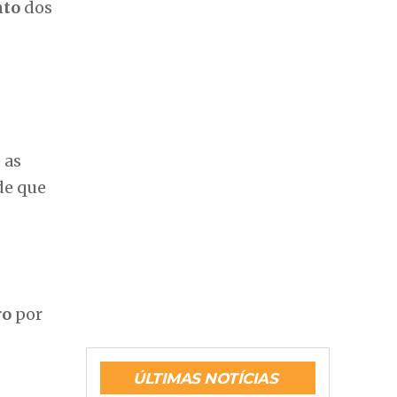
nto
dos
 as
de que