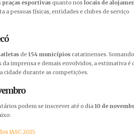
Chapecó.
s funções, como
orientação, recepção, entrega de
s
praças esportivas
quanto nos
locais de alojame
ta a pessoas físicas, entidades e clubes de serviço
ecó
 atletas
de
154 municípios
catarinenses. Somando
is da imprensa e demais envolvidos, a estimativa é 