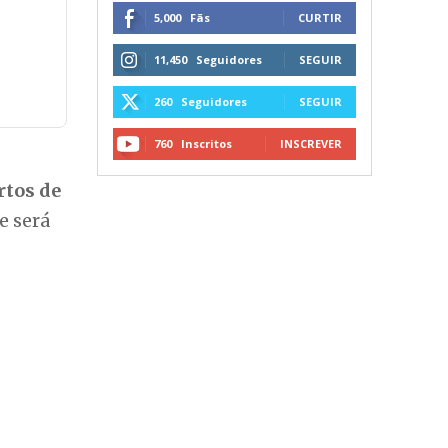
SIGA NAS REDES SOCIAIS
5,000
Fãs
CURTIR
11,450
Seguidores
SEGUIR
260
Seguidores
SEGUIR
760
Inscritos
INSCREVER
rtos de
e será