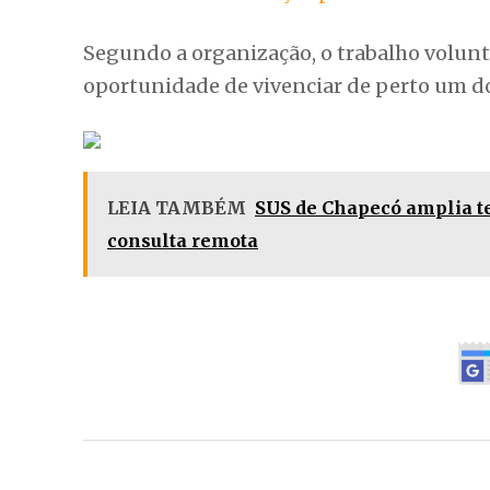
o evento movimente até
16 mil pessoas
n
Inscrições abertas até 10 de n
Os interessados em participar como volun
meio do formulário disponível no link aba
Formulário de inscrição para voluntários
Segundo a organização, o trabalho volunt
oportunidade de vivenciar de perto um do
LEIA TAMBÉM
SUS de Chapecó amplia te
consulta remota