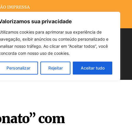
ÃO IMPRESSA
Valorizamos sua privacidade
Utilizamos cookies para aprimorar sua experiência de
navegação, exibir anúncios ou conteúdo personalizado e
Buscar
analisar nosso tráfego. Ao clicar em “Aceitar todos”, você
concorda com nosso uso de cookies.
Personalizar
Rejeitar
Aceitar tudo
POLÍTICA
CLIMA
ECONOMIA
onato” com