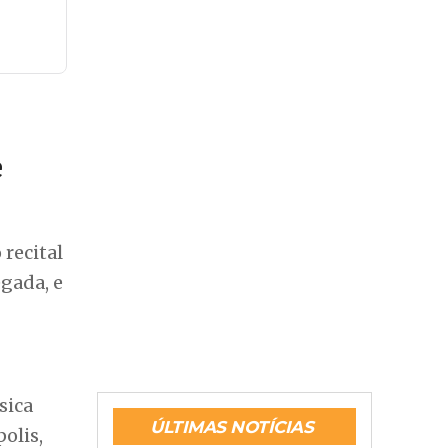
e
 recital
gada, e
sica
ÚLTIMAS NOTÍCIAS
olis,