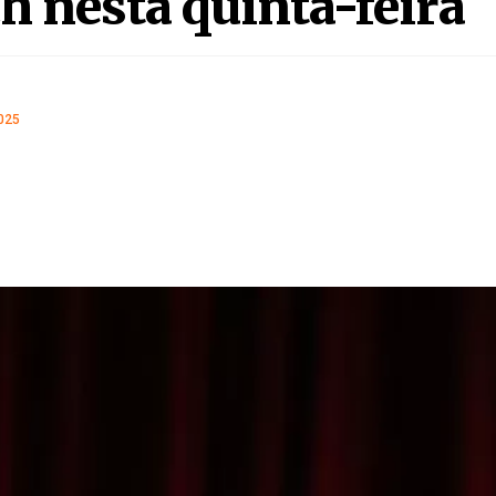
h nesta quinta-feira
025