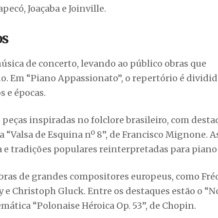
pecó, Joaçaba e Joinville.
os
úsica de concerto, levando ao público obras que
o. Em “Piano Appassionato”, o repertório é dividi
s e épocas.
e peças inspiradas no folclore brasileiro, com dest
a “Valsa de Esquina nº 8”, de Francisco Mignone. A
 e tradições populares reinterpretadas para piano 
 obras de grandes compositores europeus, como Fré
 e Christoph Gluck. Entre os destaques estão o “
lemática “Polonaise Héroica Op. 53”, de Chopin.