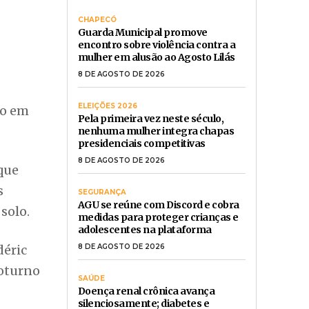
CHAPECÓ
Guarda Municipal promove
encontro sobre violência contra a
mulher em alusão ao Agosto Lilás
8 DE AGOSTO DE 2026
ELEIÇÕES 2026
do em
Pela primeira vez neste século,
nenhuma mulher integra chapas
presidenciais competitivas
8 DE AGOSTO DE 2026
aque
s
SEGURANÇA
AGU se reúne com Discord e cobra
solo.
medidas para proteger crianças e
adolescentes na plataforma
déric
8 DE AGOSTO DE 2026
Noturno
SAÚDE
Doença renal crônica avança
silenciosamente; diabetes e