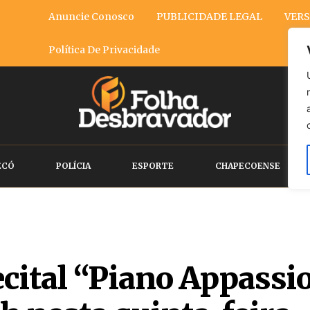
Anuncie Conosco
PUBLICIDADE LEGAL
VERS
Política De Privacidade
ECÓ
POLÍCIA
ESPORTE
CHAPECOENSE
ecital “Piano Appassi