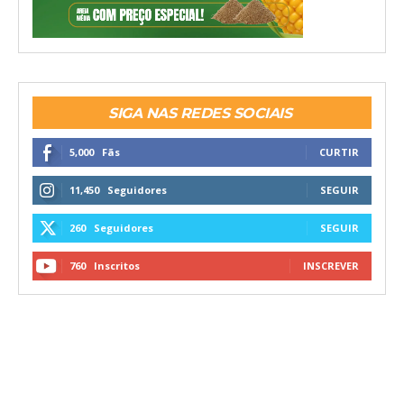
SIGA NAS REDES SOCIAIS
5,000
Fãs
CURTIR
11,450
Seguidores
SEGUIR
260
Seguidores
SEGUIR
760
Inscritos
INSCREVER